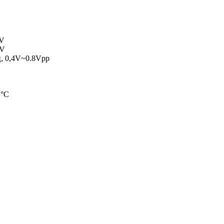
 V
 V
ц, 0,4V~0.8Vpp
 °C