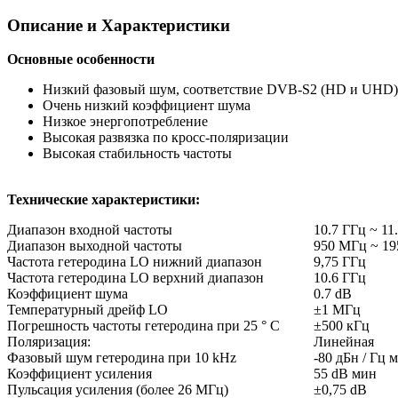
Описание и Характеристики
Основные особенности
Низкий фазовый шум, соответствие DVB-S2 (HD и UHD)
Очень низкий коэффициент шума
Низкое энергопотребление
Высокая развязка по кросс-поляризации
Высокая стабильность частоты
Технические характеристики:
Диапазон входной частоты
10.7 ГГц ~ 11
Диапазон выходной частоты
950 МГц ~ 1
Частота гетеродина LO нижний диапазон
9,75 ГГц
Частота гетеродина LO верхний диапазон
10.6 ГГц
Коэффициент шума
0.7 dB
Температурный дрейф LO
±1 МГц
Погрешность частоты гетеродина при 25 ° C
±500 кГц
Поляризация:
Линейная
Фазовый шум гетеродина при 10 kHz
-80 дБн / Гц 
Коэффициент усиления
55 dB мин
Пульсация усиления (более 26 МГц)
±0,75 dB