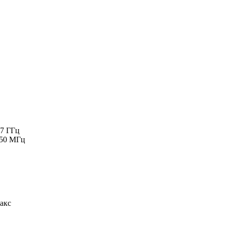
.7 ГГц
950 МГц
макс