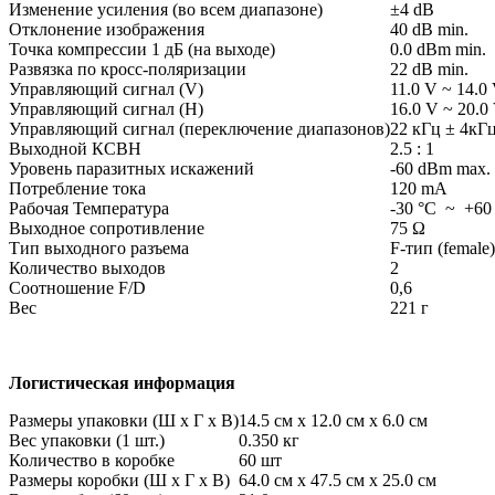
Изменение усиления (во всем диапазоне)
±4 dB
Отклонение изображения
40 dB min.
Точка компрессии 1 дБ (на выходе)
0.0 dBm min.
Развязка по кросс-поляризации
22 dB min.
Управляющий сигнал (V)
11.0 V ~ 14.0
Управляющий сигнал (H)
16.0 V ~ 20.0
Управляющий сигнал (переключение диапазонов)
22 кГц ± 4кГ
Выходной КСВН
2.5 : 1
Уровень паразитных искажений
-60 dBm max.
Потребление тока
120 mA
Рабочая Температура
-30 °C ~ +60
Выходное сопротивление
75 Ω
Тип выходного разъема
F-тип (female)
Количество выходов
2
Соотношение F/D
0,6
Вес
221 г
Логистическая информация
Размеры упаковки (Ш x Г x В)
14.5 см х 12.0 см x 6.0 см
Вес упаковки (1 шт.)
0.350 кг
Количество в коробке
60 шт
Размеры коробки (Ш x Г x В)
64.0 см x 47.5 см x 25.0 см