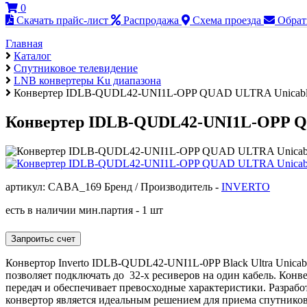
0
Скачать прайс-лист
Распродажа
Схема проезда
Обрат
Главная
Каталог
Cпутниковое телевидение
LNB конвертеры Ku диапазона
Конвертер IDLB-QUDL42-UNI1L-OPP QUAD ULTRA Unicab
Конвертер IDLB-QUDL42-UNI1L-OPP Q
артикул: CABA_169
Бренд / Производитель -
INVERTO
есть в наличии
мин.партия - 1 шт
Конвертор Inverto IDLB-QUDL42-UNI1L-0PP Black Ultra Unic
позволяет подключать до 32-х ресиверов на один кабель. Конве
передач и обеспечивает превосходные характеристики. Разрабо
конвертор является идеальным решением для приема спутников