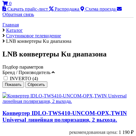
0
Скачать прайс-лист
Распродажа
Схема проезда
Обратная связь
Главная
Каталог
Cпутниковое телевидение
LNB конвертеры Ku диапазона
LNB конвертеры Ku диапазона
Подбор параметров
Бренд / Производитель
INVERTO (
4
)
Конвертер IDLO-TWS410-UNCOM-OPX,TWIN
Universal линейная поляризация, 2 выхода.
рекомендованная цена:
1 190
₽